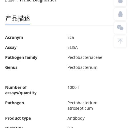
产品描述
More
Acronym
Eca
Information
Assay
ELISA
Pathogen family
Pectobacteriaceae
Genus
Pectobacterium
Number of
1000 T
assays/quantity
Pathogen
Pectobacterium
atrosepticum
Product type
Antibody