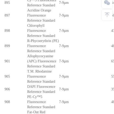
Cy™5 Fluorescence
895
7-9µm
6
Reference Standard
Acridine Orange
897
Fluorescence
7-9µm
5
Reference Standard
Chlorophyll
898
Fluorescence
7-9µm
4
Reference Standard
R-Phycoerythrin (PE)
899
Fluorescence
7-9µm
4
Reference Standard
Allophycocyanine
901
(APC) Fluorescence
7-9µm
6
Reference Standard
T.M. Rhodamine
905
Fluorescence
7-9µm
5
Reference Standard
DAPI Fluorescence
906
7-9µm
3
Reference Standard
PE-Cy™5
908
Fluorescence
7-9µm
4
Reference Standard
Far-Out Red