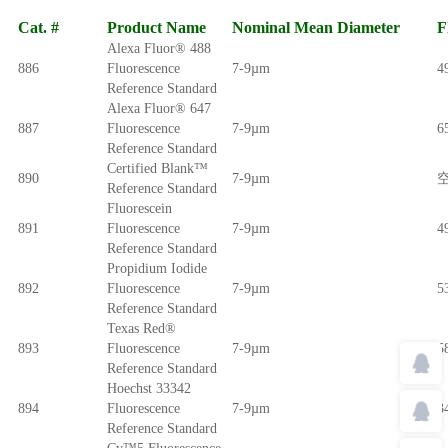
Cat. #
Product Name
Nominal Mean Diameter
F
Alexa Fluor® 488
886
Fluorescence
7-9µm
4
Reference Standard
Alexa Fluor® 647
887
Fluorescence
7-9µm
6
Reference Standard
Certified Blank™
890
7-9µm
Reference Standard
Fluorescein
891
Fluorescence
7-9µm
4
Reference Standard
Propidium Iodide
892
Fluorescence
7-9µm
5
Reference Standard
Texas Red®
893
Fluorescence
7-9µm
5
Reference Standard
Hoechst 33342
894
Fluorescence
7-9µm
3
Reference Standard